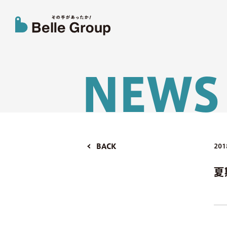
N
E
W
S
BACK
201
夏