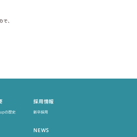
ので、
要
採用情報
roupの歴史
新卒採用
NEWS