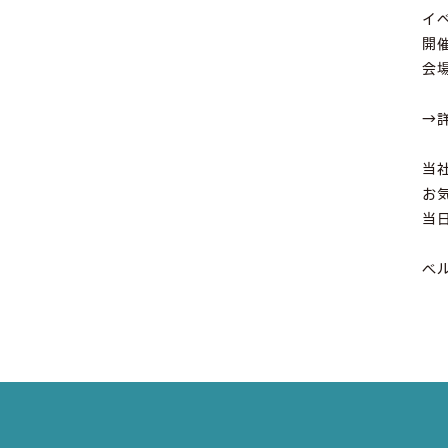
イ
開催
会
「
→
当
お
当
ベ