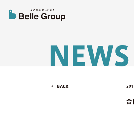
N
E
W
S
BACK
201
合